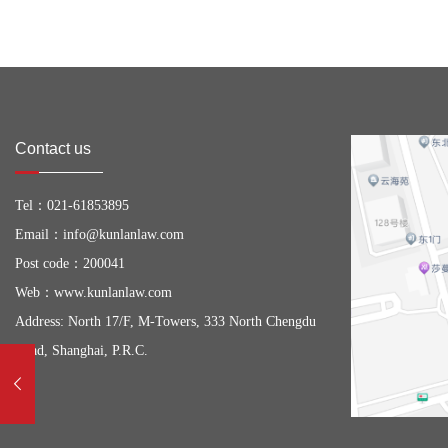
Contact us
Tel：
021-61853895
Email：
info@kunlanlaw.com
Post code：200041
Web：
www.kunlanlaw.com
Address: North 17/F, M-Towers, 333 North Chengdu
Road, Shanghai, P.R.C.