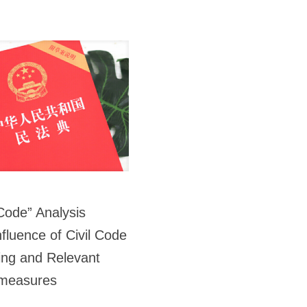
Code” Analysis
luence of Civil Code
ing and Relevant
measures