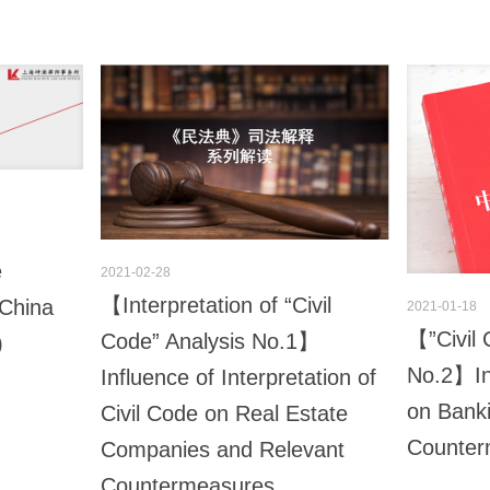
e
2021-02-28
【Interpretation of “Civil
 China
2021-01-18
【”Civil 
Code” Analysis No.1】
)
No.2】Inf
Influence of Interpretation of
on Bank
Civil Code on Real Estate
Counter
Companies and Relevant
Countermeasures