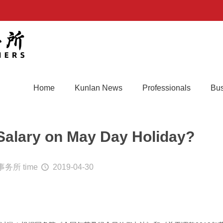
Home
Kunlan News
Professionals
Bus
Salary on May Day Holiday?
事务所
time
2019-04-30