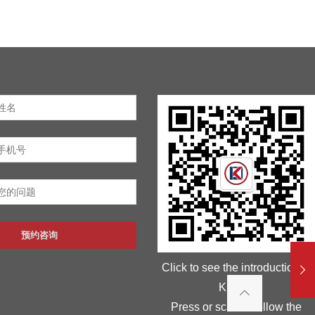
预约咨询
Click to see the introduction of
Kunlan
Press or scan to follow the