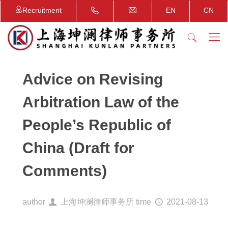
Recruitment
EN
CN
Advice on Revising
Arbitration Law of the
People’s Republic of
China (Draft for
Comments)
author
上海坤澜律师事务所
time
2021-08-13