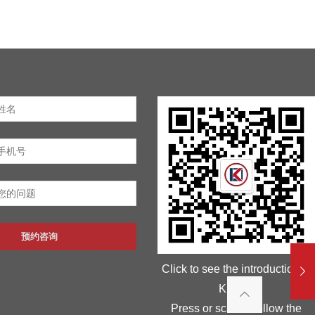
预约咨询
Click to see the introduction of
Kunlan
Press or scan to follow the