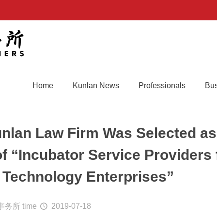
Home
Kunlan News
Professionals
Bus
nlan Law Firm Was Selected as
of “Incubator Service Providers 
 Technology Enterprises”
事务所
time
2019-07-18