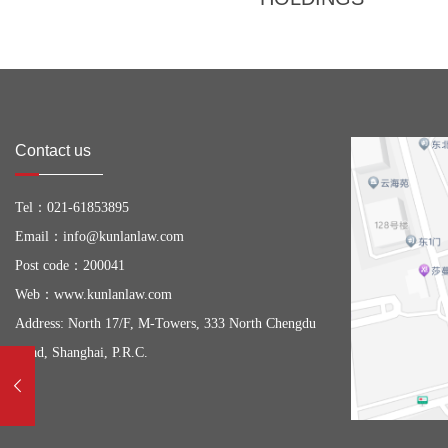
Contact us
Tel：
021-61853895
Email：
info@kunlanlaw.com
Post code：200041
Web：
www.kunlanlaw.com
Address: North 17/F, M-Towers, 333 North Chengdu
Road, Shanghai, P.R.C.