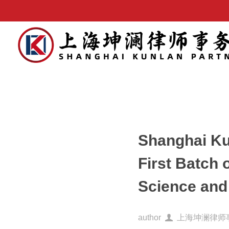
Shanghai Ku
First Batch 
Science and
author
上海坤澜律师