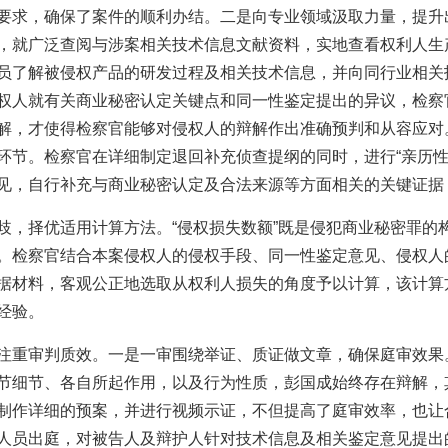
要求，确保了案件的顺利办结。二是向专业领域汲取力量，提升
，就广泛查阅与涉案相关技术信息文献资料，实地查看权利人生
员了解被侵权产品的研发过程及相关技术信息，并向同行业相关
权人就有关商业秘密认定关键点和同一性鉴定提出的异议，检察
解，才使得检察官能够对侵权人的辩解作出准确预判和从容应对
环节。检察官在详细制定退回补充侦查提纲的同时，进行“亲历性
见，自行补充与商业秘密认定及合法来源等方面相关的关键证据
歧，择优适用计算方法。“侵权损失数额”既是侵犯商业秘密罪的
。检察官结合本案侵权人的侵权手段、同一性鉴定意见、侵权人
据材料，客观公正地选取从权利人损失的角度予以计算，该计算
经验。
注重审判质效。一是一审围绕举证、质证做文章，确保庭审效果
节细节、各自所起作用，以及行为性质，彭国成始终存在辩解，
制作详细的预案，并进行视频示证，不但提高了庭审效率，也让
人员出庭，对被告人及辩护人针对技术信息及相关鉴定意见提出