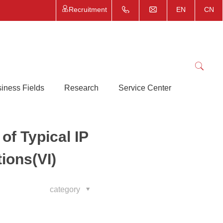
Recruitment
EN
CN
iness Fields
Research
Service Center
of Typical IP
ions(VI)
category