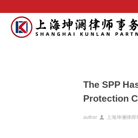
The SPP Has 
Protection C
author
上海坤澜律师