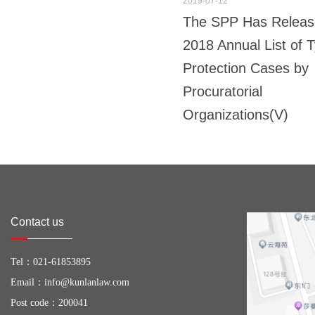
2019-07-12
The SPP Has Releas
2018 Annual List of T
Protection Cases by
Procuratorial
Organizations(V)
Contact us
Tel：
021-61853895
Email：
info@kunlanlaw.com
Post code：200041