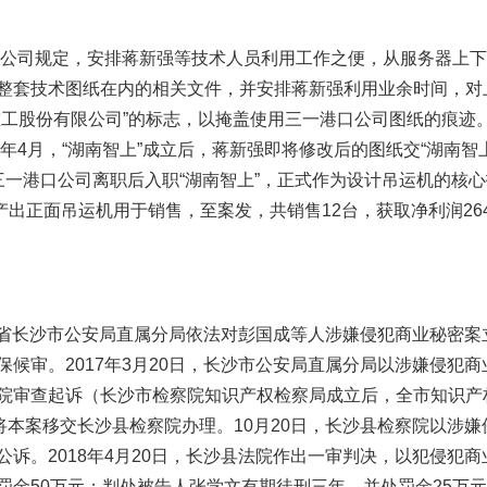
违反公司规定，安排蒋新强等技术人员利用工作之便，从服务器上
整套技术图纸在内的相关文件，并安排蒋新强利用业余时间，对
重工股份有限公司”的标志，以掩盖使用三一港口公司图纸的痕迹
5年4月，“湖南智上”成立后，蒋新强即将修改后的图纸交“湖南智
三一港口公司离职后入职“湖南智上”，正式作为设计吊运机的核
生产出正面吊运机用于销售，至案发，共销售12台，获取净利润2
，湖南省长沙市公安局直属分局依法对彭国成等人涉嫌侵犯商业秘密
保候审。2017年3月20日，长沙市公安局直属分局以涉嫌侵犯
院审查起诉（长沙市检察院知识产权检察局成立后，全市知识产
院将本案移交长沙县检察院办理。10月20日，长沙县检察院以涉
公诉。2018年4月20日，长沙县法院作出一审判决，以犯侵犯
罚金50万元；判处被告人张学文有期徒刑三年，并处罚金25万