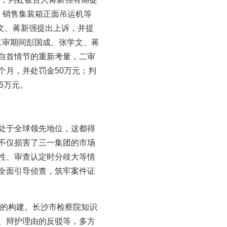
、销售集装箱正面吊运机等
学文、蒋新强提出上诉，并提
于二审期间彭国成、张学文、蒋
自首情节的重新考量，二审
个月，并处罚金50万元；判
5万元。
处于全球领先地位，这都得
不仅损害了三一集团的市场
性、审查认定时分歧大等情
全面引导侦查，筑牢案件证
”的构建。长沙市检察院知识
、辩护理由的反驳等，多方