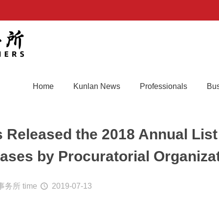
Home
Kunlan News
Professionals
Bus
Released the 2018 Annual List 
ases by Procuratorial Organizat
事务所
time
2019-07-13