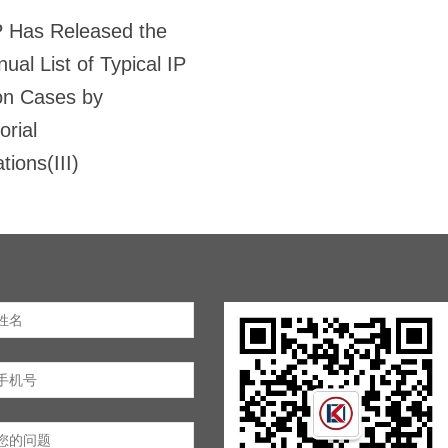
 Has Released the
ual List of Typical IP
on Cases by
orial
tions(III)