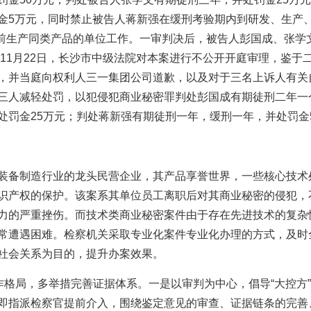
金5万元，同时禁止被告人蒋新强在缓刑考验期内到研发、生产
4月前生产同类产品的单位工作。一审判决后，被告人彭国成、张
年11月22日，长沙市中级法院对本案进行不公开开庭审理，鉴
，并当庭向权利人三一集团公司道歉，以及对于三名上诉人有关
三人减轻处罚，以犯侵犯商业秘密罪判处彭国成有期徒刑二年一
处罚金25万元；判处蒋新强有期徒刑一年，缓刑一年，并处罚金
装备制造行业的龙头民营企业，其产品享誉世界，一些核心技术
识产权的保护。该案系其单位员工离职后对其商业秘密的侵犯，
力的严重挫伤。而技术类商业秘密案件由于存在先进技术的复杂
常遭遇困难。检察机关采取专业化案件专业化办理的方式，及时
社会关系为目的，提升办案效果。
工作格局，多举措完善证据体系。一是以审判为中心，倡导“大控方
即指派检察官提前介入，围绕鉴定意见的审查、证据链条的完善