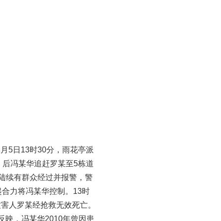
月5日13时30分，雨花亭派
，后冯某华追赶罗某至5栋道
陆续有群众经过并报警，警
起合力将冯某华控制。13时
被害人罗某经抢救无效死亡。
反映，冯某华2010年曾因患