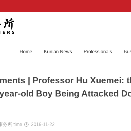
Home
Kunlan News
Professionals
Bus
ents | Professor Hu Xuemei: 
-year-old Boy Being Attacked Do
事务所
time
2019-11-22