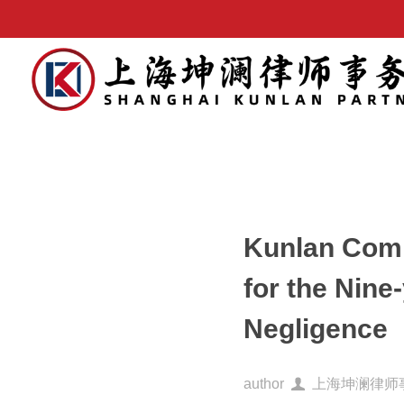
Kunlan Comm
for the Nine
Negligence
author
上海坤澜律师