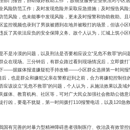
理部门报告，协助做好救助工作”，故物业服务企业依法对小区
全风险防范工作；及时发现危险并采取应急措施；及时报告风险
防范风险，也未能事中发现风险，更未及时报警和协助救助。且
区监控视频也录到了男孩被摁到在地并被殴打的场景，但该小区
违反了其依法应负的安全保障义务。故个人认为，汇城上筑小区
是不是冷漠的问题，以及刑法是否要相应设立“见危不救罪”的问
群众在现场。三分钟后，有群众路过看到现场情况后，立即拨打了
下——据媒体报道嫌疑犯手持改锥——小区群众选择第一时间报
。随后，也是群众和嫌犯父亲在警察赶到之前，合力将嫌犯控制住
否应该设立“见危不救罪”的问题，个人认为，从施法效果以及域
关媒体、教育机构、社区等，可对广大民众加强社会救助公德意
徒行凶，要毫不犹疑，第一时间拨打110报警电话，以及120急
我国有完善的对暴力型精神障碍患者强制医疗、收治及有效管控