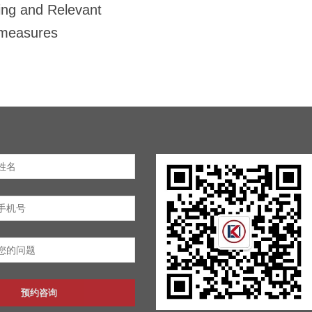
ing and Relevant
measures
预约咨询