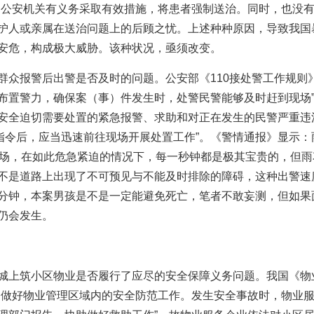
定公安机关有义务采取有效措施，将患者强制送治。同时，也没
护人或亲属在送治问题上的后顾之忧。上述种种原因，导致我国
安危，构成极大威胁。该种状况，亟须改变。
群众报警后出警是否及时的问题。公安部《110接处警工作规则》
布置警力，确保案（事）件发生时，处警民警能够及时赶到现场”；
安全迫切需要处置的紧急报警、求助和对正在发生的民警严重违
警指令后，应当迅速前往现场开展处置工作”。《警情通报》显示
现场，在如此危急紧迫的情况下，每一秒钟都是极其宝贵的，但
不是道路上出现了不可预见与不能及时排除的障碍，这种出警速
分钟，本案男孩是不是一定能避免死亡，笔者不敢妄测，但如果
仍会发生。
城上筑小区物业是否履行了应尽的安全保障义务问题。我国《物
助做好物业管理区域内的安全防范工作。发生安全事故时，物业