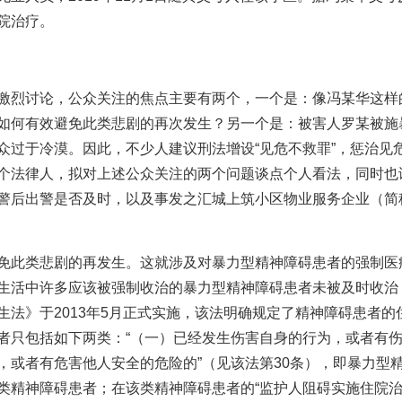
院治疗。
激烈讨论，公众关注的焦点主要有两个，一个是：像冯某华这样
如何有效避免此类悲剧的再次发生？另一个是：被害人罗某被施
众过于冷漠。因此，不少人建议刑法增设“见危不救罪”，惩治见
个法律人，拟对上述公众关注的两个问题谈点个人看法，同时也
警后出警是否及时，以及事发之汇城上筑小区物业服务企业（简
免此类悲剧的再发生。这就涉及对暴力型精神障碍患者的强制医
生活中许多应该被强制收治的暴力型精神障碍患者未被及时收治
生法》于2013年5月正式实施，该法明确规定了精神障碍患者
者只包括如下两类：“（一）已经发生伤害自身的行为，或者有
，或者有危害他人安全的危险的”（见该法第30条），即暴力型
类精神障碍患者；在该类精神障碍患者的“监护人阻碍实施住院