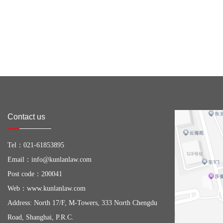
Contact us
Tel：
021-61853895
Email：
info@kunlanlaw.com
Post code：200041
Web：
www.kunlanlaw.com
Address: North 17/F, M-Towers, 333 North Chengdu
Road, Shanghai, P.R.C.