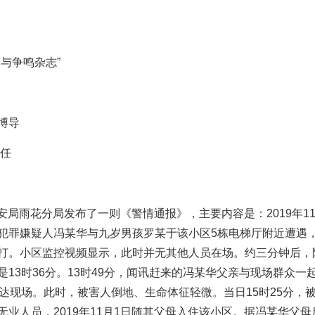
与争鸣杂志”
博导
主任
公安局雨花分局发布了一则《警情通报》，主要内容是：2019年11
犯罪嫌疑人冯某华与九岁男孩罗某于该小区5栋电梯厅附近遭遇
打。小区监控视频显示，此时并无其他人员在场。约三分钟后，
13时36分。13时49分，闻讯赶来的冯某华父亲与现场群众一
到达现场。此时，被害人倒地、生命体征轻微。当日15时25分，
业人员，2019年11月1日随其父母入住该小区。据冯某华父母