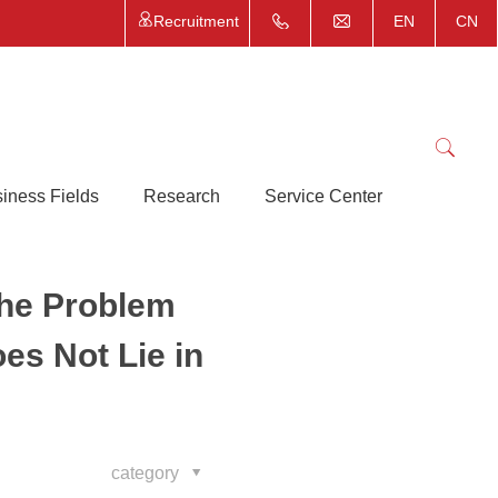
Recruitment
EN
CN
iness Fields
Research
Service Center
the Problem
es Not Lie in
category