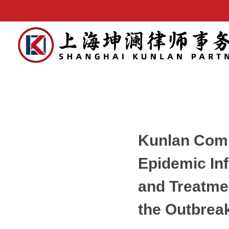
Kunlan Comm
Epidemic In
and Treatme
the Outbrea