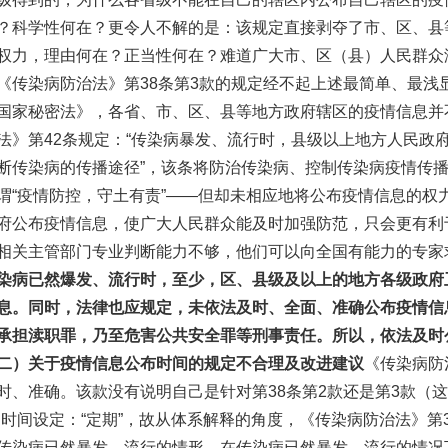
？科学性何在？更令人不解的是：该规定直接剥夺了市、区、县
权力，理由何在？正当性何在？难道广大市、区（县）人民群众
《传染病防治法》第38条第3款的规定经不起上述最简单、最浅
国家秘密法》，各省、市、区、县等地方政府辖区的疫情信息并
法》第42条规定：“传染病暴发、流行时，县级以上地方人民政
断传染病的传播途径”，该条将防治传染病、控制传染病疫情传
谓“疫情防控，守土有责”——但却未相应地将公布疫情信息的权
府公布疫情信息，使广大人民群众能及时加强防范，只会更有利
相关主管部门专业判断能力不够，他们可以向全国有能力的专家
染病已然爆发、流行时，至少，区、县级及以上的地方各级政府
息。同时，法律也应规定，未依法及时、全面、准确公布疫情信
承担渎职罪，乃至危害公共安全罪等刑事责任。所以，依法及时
二）关于疫情信息公布时间的规定不合理及改进建议
《传染病防
时、准确。该款没有说明自己是针对第38条第2款还是第3款（
”了时间设定：“定期”，故从体系解释的角度，《传染病防治法》第
传染病已然暴发、流行的情形。在传染病已然暴发、流行的情况