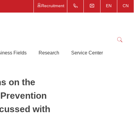
Recruitment
EN
CN
iness Fields
Research
Service Center
s on the
 Prevention
scussed with