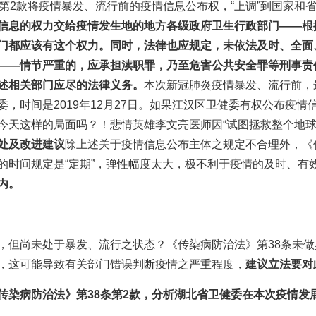
条第2款将疫情暴发、流行前的疫情信息公布权，“上调”到国家和
信息的权力交给疫情发生地的地方各级政府卫生行政部门——根
门都应该有这个权力。同时，法律也应规定，未依法及时、全面
——情节严重的，应承担渎职罪，乃至危害公共安全罪等刑事责
述相关部门应尽的法律义务。
本次新冠肺炎疫情暴发、流行前，
，时间是2019年12月27日。如果江汉区卫健委有权公布疫
今天这样的局面吗？！悲情英雄李文亮医师因“试图拯救整个地球
处及改进建议
除上述关于疫情信息公布主体之规定不合理外，《传
的时间规定是“定期”，弹性幅度太大，极不利于疫情的及时、有
内。
，但尚未处于暴发、流行之状态？《传染病防治法》第38条未
，这可能导致有关部门错误判断疫情之严重程度，
建议立法要对
传染病防治法》第38条第2款，分析湖北省卫健委在本次疫情发