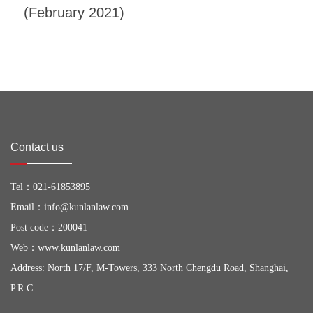
(February 2021)
Contact us
Tel：
021-61853895
Email：
info@kunlanlaw.com
Post code：200041
Web：
www.kunlanlaw.com
Address: North 17/F, M-Towers, 333 North Chengdu Road, Shanghai,
P.R.C.