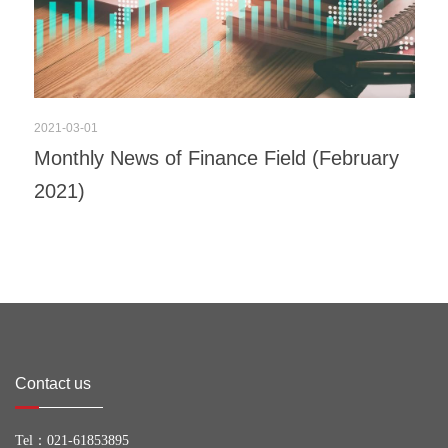
2021-03-01
Monthly News of Finance Field (February
2021)
Contact us
Tel：
021-61853895