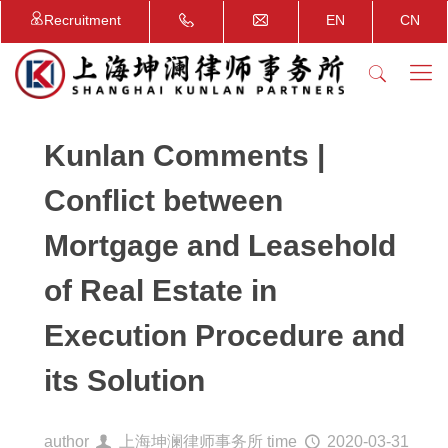
Recruitment
EN
CN
Kunlan Comments |
Conflict between
Mortgage and Leasehold
of Real Estate in
Execution Procedure and
its Solution
author
上海坤澜律师事务所
time
2020-03-31