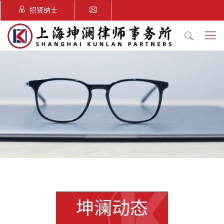
招贤纳士
坤澜动态