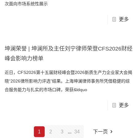
次面向市场系统性展示
更多
坤澜荣誉 | 坤澜所及主任刘宁律师荣登CFS2026财经
峰会影响力榜单
近日，CFS2026第十五届财经峰会暨2026新质生产力企业家大会揭
晓“2026律所影响力评选”结果。上海坤澜律师事务所凭借稳健的综
合服务能力与扎实的市场口碑，荣获&ldquo
更多
1
2
3
...
34
下一页