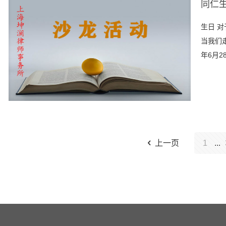
同仁
生日 
当我们
年6月2
上一页
1
...