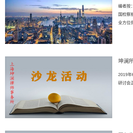
编者按：
国检察
全方位
坤澜
2019
研讨会