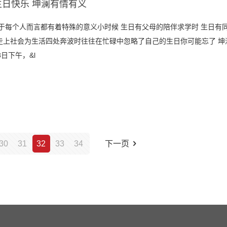
生日快乐 坤澜有情有义
对于每个人而言都有着特殊的意义小时候 生日有父母的陪伴求学时 生日有
走上社会为生活四处奔波时往往在忙碌中忽略了自己的生日你可能忘了 坤澜却
8日下午，&l
30
31
32
33
34
下一页