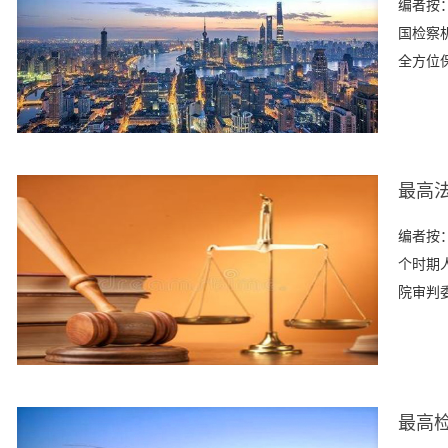
编者按：
国检察
全方位
最高
编者按
个时期
院审判
最高检