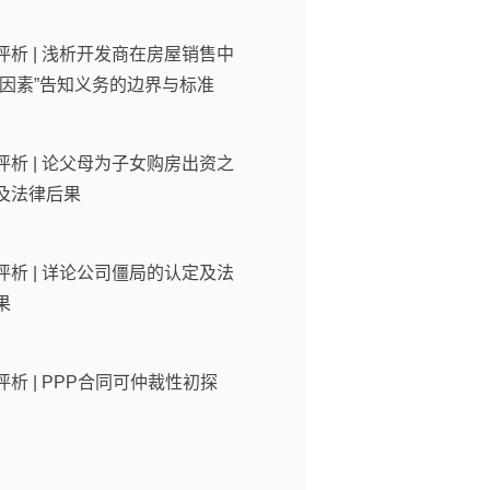
评析 | 浅析开发商在房屋销售中
利因素”告知义务的边界与标准
评析 | 论父母为子女购房出资之
及法律后果
评析 | 详论公司僵局的认定及法
果
评析 | PPP合同可仲裁性初探