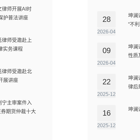
文律师开展AI时
坤澜
保护普法讲座
28
“不
2026-04
重托律师受邀赴上
坤澜
律实务课程
09
性质
2026-04
重托律师受邀赴北
坤澜
开展讲座
22
律后
2025-12
任刘宁主审案件入
坤澜
证券期货仲裁十大
16
2025-12