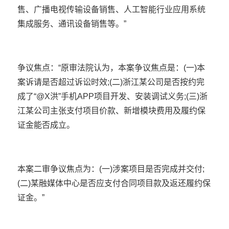
售、广播电视传输设备销售、人工智能行业应用系统
集成服务、通讯设备销售等。”
争议焦点：“原审法院认为，本案争议焦点是：(一)本
案诉请是否超过诉讼时效;(二)浙江某公司是否按约完
成了“@X洪”手机APP项目开发、安装调试义务;(三)浙
江某公司主张支付项目价款、新增模块费用及
履约保
证金
能否成立。
本案二审争议焦点为：(一)涉案项目是否完成并交付;
(二)某融媒体中心是否应支付合同项目款及返还履约保
证金。”