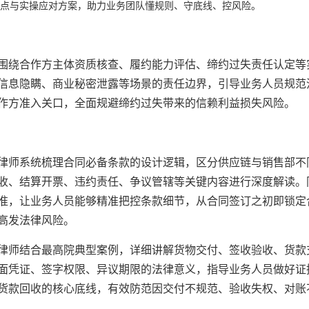
点与实操应对方案，助力业务团队懂规则、守底线、控风险。
围绕合作方主体资质核查、履约能力评估、缔约过失责任认定等
信息隐瞒、商业秘密泄露等场景的责任边界，引导业务人员规范
作方准入关口，全面规避缔约过失带来的信赖利益损失风险。
律师系统梳理合同必备条款的设计逻辑，区分供应链与销售部不
收、结算开票、违约责任、争议管辖等关键内容进行深度解读。
准，让业务人员能够精准把控条款细节，从合同签订之初即锁定
高发法律风险。
律师结合最高院典型案例，详细讲解货物交付、签收验收、货款
面凭证、签字权限、异议期限的法律意义，指导业务人员做好证
货款回收的核心底线，有效防范因交付不规范、验收失权、对账