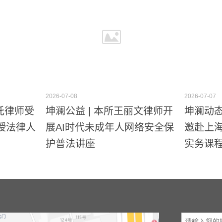
2026-07-08
2026-07-07
重托律师受
坤澜公益 | 本所王丽文律师开
坤澜动态
授法律人
展AI时代未成年人网络安全保
邀赴上海
护普法讲座
实务课