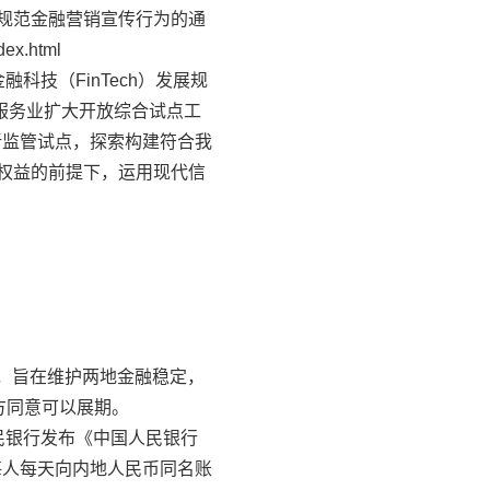
规范金融营销宣传行为的通
ex.html
科技（FinTech）发展规
京市服务业扩大开放综合试点工
新监管试点，探索构建符合我
权益的前提下，运用现代信
议，旨在维护两地金融稳定，
方同意可以展期。
民银行发布《中国人民银行
每人每天向内地人民币同名账