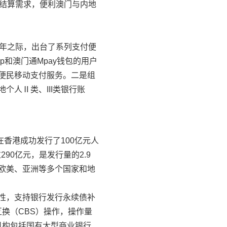
币结算需求，便利澳门与内地
周年之际，出台了系列支付便
和澳门通Mpay钱包的用户
便民移动支付服务。二是组
人Ⅱ类、III类银行账
行在香港成功发行了100亿元人
90亿元，是发行量的2.9
欧美、亚洲等多个国家和地
性，支持银行发行永续债补
互换（CBS）操作，操作量
标机构包括国有大型商业银行、