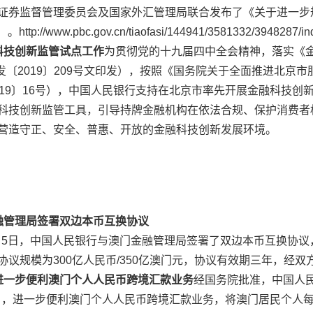
证券监督管理委员会及国家外汇管理局联合发布了《关于进一步
//www.pbc.gov.cn/tiaofasi/144941/3581332/3948287/ind
科技创新监管试点工作
为贯彻党的十九届四中全会精神，落实《金融
》（银发〔2019〕209号文印发），按照《国务院关于全面推进北
019〕16号），中国人民银行支持在北京市率先开展金融科技创
科技创新监管工具，引导持牌金融机构在依法合规、保护消费者
营造守正、安全、普惠、开放的金融科技创新发展环境。
融管理局
签署双边本币互换协议
12月5日，中国人民银行与澳门金融管理局签署了双边本币互换协
议规模为300亿人民币/350亿澳门元，协议有效期三年，经双
进一步便利澳门个人人民币跨境汇款业务
经国务院批准，中国人
9号），进一步便利澳门个人人民币跨境汇款业务，将澳门居民个人