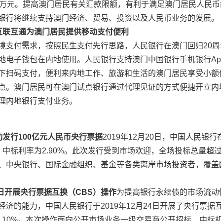
8万元。提高澳门居民有关汇款限额，有利于满足澳门居民人民
银行将继续支持澳门经济、贸易、投资以及人民币业务的发展。
互联互通
为澳门居民提供移动支付便利
境支付需求，按照民生支付先行思路，人民银行在澳门回归20
地电子钱包在内地使用。人民银行支持澳门中国银行手机银行App
下扫码支付，便利来内地工作、旅游和生活的澳门居民享受小额
点。澳门居民可在澳门试点银行通过代理见证的方式便捷开立内地个
理内地银行支付业务。
功发行
100亿元人民币央行票据
2019年12月20日，中国人民银
中标利率为2.90%。此次发行受到市场欢迎，全场投标总量超过2
、中央银行、国际金融组织、基金等各类离岸市场投资者，覆盖
4日开展央行票据互换（CBS）操作
为提高银行永续债的市场流动
济的能力，中国人民银行于2019年12月24日开展了央行票据
0.10%。本次操作面向公开市场业务一级交易商公开招标，中