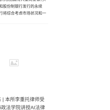
和股份制银行发行的永续
行将综合考虑市场状况和一
 | 本所李重托律师受
政法学院讲授AI法律