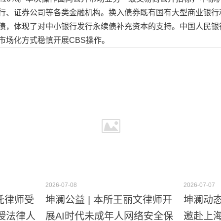
行、证券公司等各类金融机构。换入债券既有国有大型商业银行
债，体现了对中小银行发行永续债补充资本的支持。中国人民银
市场化方式稳慎开展CBS操作。
2026-07-08
2026-07-07
重托律师受
坤澜公益 | 本所王丽文律师开
坤澜动态
授法律人
展AI时代未成年人网络安全保
邀赴上海