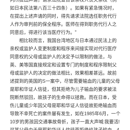
如日本民法第八百三十四条）。如果有紧急情况时，
在提出上述声请的同时，得先请求法院选任职务代行
人作为审判前的保全程序。医师在得到职务代行人之
同意后，得进行该当医疗行为。”
相比较而言，我国台湾地区与日本通过民法上的
亲权或监护人变更制度和程序来间接实现对代行医疗
同意权的父母或监护人的决定予以限制的做法，与
英、美等国直接规定和设置专门的制度和程序限制父
母或监护人的决定的做法相比，效果相差甚远。故前
述提到的英国的S一案中，尽管需要输血的儿童的父母
是耶和华证人信徒，但其拒绝为儿子输血的要求被法
院断然驳回，故孩子的生命得以拯救。而在日本，受
伤儿童或少年因父母是耶和华证人信徒故拒绝输血而
导致不幸死亡的案件屡有发生，如在1985年6月，一个
10岁的男孩因交通事故骨折，孩子一直大声喊:我要活!
可其父母由于是耶和华证人信徒而拒绝给孩子输血，4