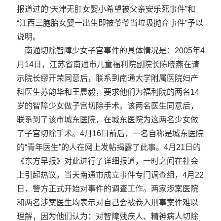
报道过的“天津无肛女婴小希望被父亲安乐死事件”和
“江西三胞胎女婴一出生即被爷爷当垃圾抛弃事件”予以
说明。
南通切除智障少女子宫事件的具体情况是：2005年4
月14日，江苏省南通市儿童福利院副院长陈晓燕在请
示院长缪开荣同意后，联系到南通大学附属医院妇产
科医生苏韵华和王晨毅，要求他们为福利院的两名14
岁的智障少女做子宫切除手术。该两名医生同意后，
联系到了该市城东医院，在城东医院为这两名少女做
了子宫切除手术。4月16日前后，一名自称是城东医院
的“青年医生”的人在网上发帖揭露了此事。4月21日的
《东方早报》对此进行了详细报道，一时之间在社会
上引起热议。当天南通市成立事件专门调查组，4月22
日，警方正式开始对事件的调查工作。两家涉案医院
和两名涉案医生均表示对自己会被卷入刑事案件难以
理解，因为他们认为：对智障残疾人、精神病人切除