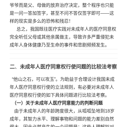
爷爷而是父、母做的放弃治疗决定，整个程序也只能
是一问一答加签字，甚至不问不答仅签字即可——这
样的现实是多么的恐怖和残忍！
总之，我国既往医疗实践对未成年人的医疗同意权
完全听任父母或其他亲属做主，导致许多严重侵犯未
成年人身体健康乃至生命的事件和悲剧频频发生。
二
、
未成年人医疗同意权行使问题的
比较法考察
“他山之石，可以攻玉”。为助益于合理设计我国未成
年人医疗同意权行使的立法规则，有必要对未成年人
医疗同意权行使的如下具体问题进行比较法考察。
（一）关于未成年人医疗同意能力的判断问题
由于未成年人的年龄跨度很大，从呱呱坠地到18岁
成年，其智力水平、理解事物和问题的能力差别自然
很大，因此必然产生的一个问题是：这些人理解拟对