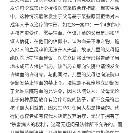
发许可令或禁止令授权医院采取合理措施。现实生活
中，这种情况最常发生于父母基于某些原因拒绝对未
成年人予以治疗的情形，如在S一案中：一个4岁的小
男孩严重受伤，需要输血，但该儿童的父母是耶和华
证人信徒，在他们的信仰中，认为血是不净之物，输
入他人的血灵魂将无法升入天堂，故该儿童的父母拒
绝医院所提输血建议，医院立即将此情形报告给了当
地未成年人保护当局，该当局立即向法院申请颁发允
许输血的许可令。与此同时，儿童的父母也向法院申
请颁发禁止输血的禁止令。法院毫不犹豫地立即颁发
了允许医院输血的允许令，因为法院认为：父母无论
出于何种原因放弃有治疗可能的孩子，都不会是符合
孩子最大利益的，因为生命对任何人都是神圣的。代
行同意权者如有权代为决定放弃治疗，无异于拥有了
“杀害病人的权利”，这毫无疑问是法律所不允许的。而
且根据英国法律，父母如果因不合理的理由拒绝医生