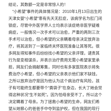
结论，其数额一定是非常惊人的！
“小希望”事件的具体情况是：2010年1月13日出生的
天津女婴“小希望”患有先天无肛症，该病学名为肛门闭
锁症，尽管中外医学界人士均表示该症绝非医学疑难
病症，一般情况一次手术可以治愈，严重的两到三次
手术可以治愈，但小希望的父亲瞒着母亲决定放弃治
疗，将其送到了一家临终关怀医院准备让其等死。很
多网友得知事件后纷纷找小希望的父亲评理，谴责其
行为是变相谋杀，并表示治疗费用无需小希望家里承
担，网友们会捐献筹集，同时也有多家医院表示将免
费治疗小希望，但小希望的父亲表示他们家不缺钱，
之所以放弃治疗是因为他认为这个病治疗有风险，孩
子有可能终生都要带个“粪袋子”在身边，长大了她会觉
得这种状况“生不如死”。因为怕母亲受不了，所以这个
决定瞒着了母亲。为了拯救小希望的生命，网友们希
望从她狠心的爸爸手中夺到监护权，但在我国的现行