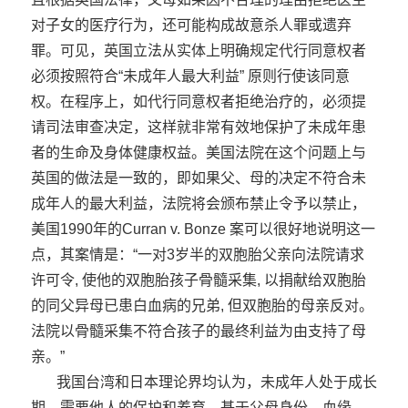
对子女的医疗行为，还可能构成故意杀人罪或遗弃
罪。可见，英国立法从实体上明确规定代行同意权者
必须按照符合“未成年人最大利益” 原则行使该同意
权。在程序上，如代行同意权者拒绝治疗的，必须提
请司法审查决定，这样就非常有效地保护了未成年患
者的生命及身体健康权益。美国法院在这个问题上与
英国的做法是一致的，即如果父、母的决定不符合未
成年人的最大利益，法院将会颁布禁止令予以禁止，
美国1990年的Curran v. Bonze 案可以很好地说明这一
点，其案情是：“一对3岁半的双胞胎父亲向法院请求
许可令, 使他的双胞胎孩子骨髓采集, 以捐献给双胞胎
的同父异母已患白血病的兄弟, 但双胞胎的母亲反对。
法院以骨髓采集不符合孩子的最终利益为由支持了母
亲。”
我国台湾和日本理论界均认为，未成年人处于成长
期，需要他人的保护和养育，基于父母身份、血缘、