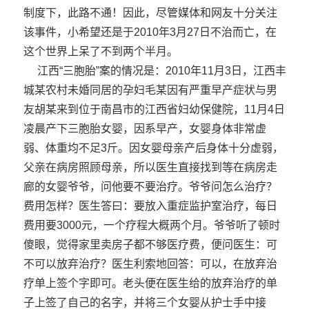
制度下，此路不通！因此，尽管媒体和网友十分关注
该事件，小希望还是于2010年3月27日不治而亡，在
这个世界上呆了不到两个半月。
江西“三胞胎”案的情况是：2010年11月3日，江西丰
城某农村未婚同居的孕妇毛某因有严重早产症状与男
友胡某来到位于南昌市的江西省妇幼保健院，11月4日
凌晨产下三胞胎女婴，因系早产，女婴身体非常虚
弱、体重均不足3斤。因女婴母亲产后身体十分虚弱，
父亲在病房照顾母亲，所以医生直接找到等在病房走
廊的女婴爷爷，问他要不要治疗。爷爷问怎么治疗？
费用怎样？医生答曰：要放入重症监护室治疗，每日
费用要3000元，一个疗程大概两个月。爷爷听了顿时
傻眼，觉得家里卖房子都不够医疗费，便问医生：可
不可以放弃治疗？医生利索地回答：可以，在放弃治
疗单上签个字即可。老头便在医生给的放弃治疗的单
子上签了自己的名字，并将三个女婴从护士手中接