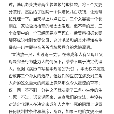
过，随后老头找来两个装垃圾的塑料袋，将三个女婴
分装好，然后给了医院一个保洁员几百块钱，让她帮
忙处理一下。当天早上八点左右，三个女婴被一个长
期在一家垃圾场拾荒的老太太发现，但不幸的是，三
个女婴中的一个已经因寒冷而死亡。后警察根据女婴
脚环标识找到女婴父母，这时毛某和胡某才得知亲生
骨肉一出生即被亲爷爷当垃圾抛弃的悲惨遭遇。
“立法放一尺，实践跑一丈”。在未成年人有父母且父
母是完全行为能力人的情况下，爷爷不属于法定代理
人，根据《病历书写基本规范(试行)》，本无权决定是
否放弃三个孙女的治疗，但我们的医院在涉及到三条
人命的这么重大的问题上竟然那么令人震惊的草率：
仅一问一答不到一分钟之间就决定了三条小生命的生
与死。不过，话又说回来，遍查我们的立法，并没有
对法定代理人在决定未成年人之生与死的问题上设置
任何限制性条件和程序，所以，如果三胞胎女婴不是