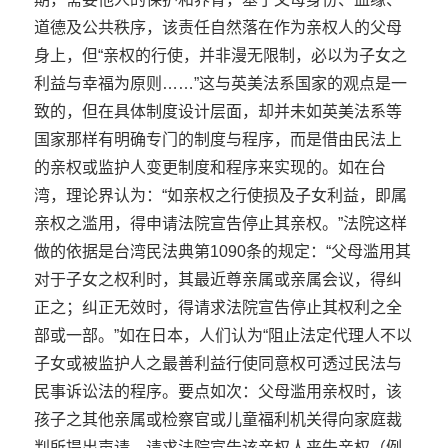
道德及公共秩序，该责任自然落在作为亲权人的父母
身上，但“亲权的行使，并非漫无限制，必以为子女之
利益与幸福为原则……”这与英美法系国家的观点是一
致的，但在具体制度设计层面，却并未如英美法系等
国家那样有明确专门的制度与程序，而是借由民法上
的亲权或监护人变更制度和程序来实现的。如在台
湾，理论界认为：“如亲权之行使损及子女利益，即属
亲权之滥用，得申请法院宣告停止其亲权。”法院这样
做的依据是台湾民法典第1090条的规定：“父母滥用其
对于子女之权利时，其最近尊亲属或亲属会议，得纠
正之；纠正无效时，得请求法院宣告停止其权利之全
部或一部。”如在日本，人们认为“阻止法定代理人不以
子女或被监护人之最善利益行使同意权可透过民法与
民事诉讼法的程序。要点如次：父母滥用亲权时，该
孩子之其他亲属或检察官或儿童福利机关得向家庭裁
判所提出声请，请求法院宣告该亲权人丧失亲权（例