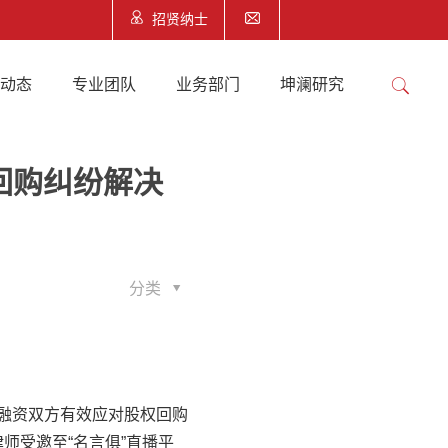
招贤纳士
澜动态
专业团队
业务部门
坤澜研究
权回购纠纷解决
分类
融资双方有效应对股权回购
师受邀至“名言俱”直播平