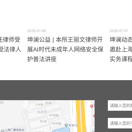
2026-07-08
2026-07-07
重托律师受
坤澜公益 | 本所王丽文律师开
坤澜动态
授法律人
展AI时代未成年人网络安全保
邀赴上海
护普法讲座
实务课