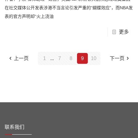
在社交媒体公开发表涉港不当言论引发严重的“蝴蝶效应”，而NBA发
表的官方声明却“火上浇油
更多
上一页
1
...
7
8
9
10
下一页
联系我们