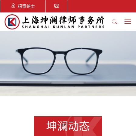
招贤纳士
坤澜动态