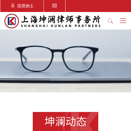
招贤纳士
坤澜动态