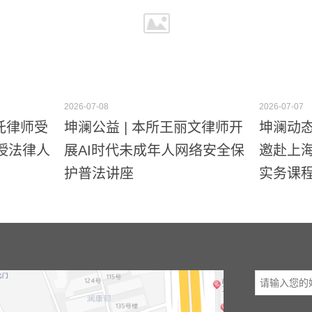
2026-07-08
2026-07-07
重托律师受
坤澜公益 | 本所王丽文律师开
坤澜动态
授法律人
展AI时代未成年人网络安全保
邀赴上海
护普法讲座
实务课