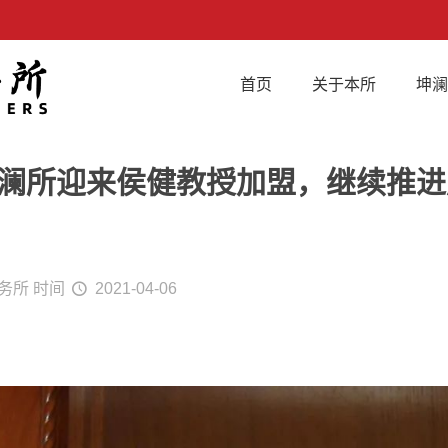
首页
关于本所
坤
 坤澜所迎来侯健教授加盟，继续推
务所
时间
2021-04-06