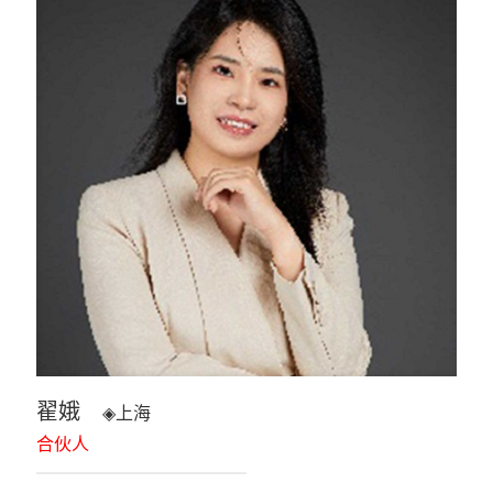
翟娥
◈
上海
合伙人