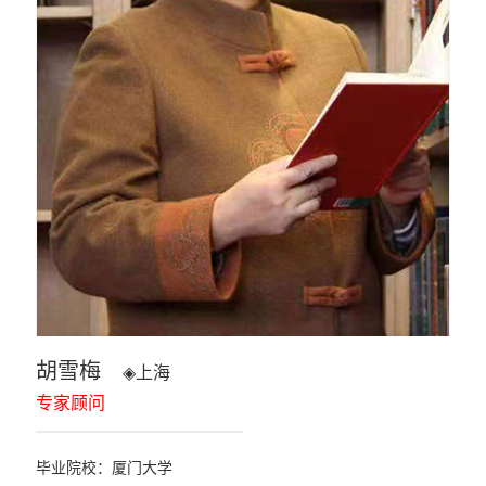
胡雪梅
◈
上海
专家顾问
毕业院校：厦门大学